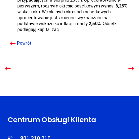
przypadających w sierpniu 2037 r. Oprocentowanie w
pierwszym, rocznym okresie odsetkowym wynosi
6,25%
w skali roku. W kolejnych okresach odsetkowych
oprocentowanie jest zmienne, wyznaczane na
podstawie wskaźnika inflacji i marży
2,50%
. Odsetki
podlegają kapitalizacji.
Powrót
Poprzedni
Nastę
Centrum Obsługi Klienta
801 310 210