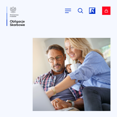
Przejdź do
Przejdź do
serwisu.
serwisu.