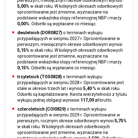
pierwszym, miesięcznym okresie odsetkowym wynosi
5,00%
w skali roku. W kolejnych okresach odsetkowych
oprocentowanie jest zmienne, wyznaczane na
podstawie wskaźnika stopy referencyjnej NBP i marży
0,00%.
Odsetki są wypłacane co miesiąc.
dwuletnich (DOR0827)
o terminach wykupu
przypadających w sierpniu 2027 r. Oprocentowanie w
pierwszym, miesięcznym okresie odsetkowym wynosi
5,15%
w skali roku. W kolejnych okresach odsetkowych
oprocentowanie jest zmienne, wyznaczane na
podstawie wskaźnika stopy referencyjnej NBP i marży
0,15%
. Odsetki są wypłacane co miesiąc.
trzyletnich (TOS0828)
o terminach wykupu
przypadających w sierpniu 2028 r. Oprocentowanie jest
stałe w okresie trzech lat i wynosi
5,40
% w skali roku.
Odsetki są kapitalizowane. Kwota wierzytelności z tytułu
wykupu jednej obligacji wyniesie
117,09 zł
brutto.
czteroletnich (COI0829)
o terminach wykupu
przypadających w sierpniu 2029 r. Oprocentowanie w
pierwszym, rocznym okresie odsetkowym wynosi
5,75%
w skali roku. W kolejnych okresach odsetkowych
oprocentowanie jest zmienne, wyznaczane na