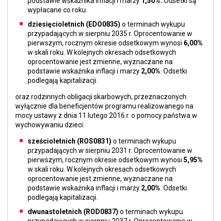
podstawie wskaźnika inflacji i marży
1,50%.
Odsetki są
wypłacane co roku.
dziesięcioletnich (EDO0835)
o terminach wykupu
przypadających w sierpniu 2035 r. Oprocentowanie w
pierwszym, rocznym okresie odsetkowym wynosi
6,00%
w skali roku. W kolejnych okresach odsetkowych
oprocentowanie jest zmienne, wyznaczane na
podstawie wskaźnika inflacji i marży
2,00%
. Odsetki
podlegają kapitalizacji.
oraz rodzinnych obligacji skarbowych, przeznaczonych
wyłącznie dla beneficjentów programu realizowanego na
mocy ustawy z dnia 11 lutego 2016 r. o pomocy państwa w
wychowywaniu dzieci:
sześcioletnich (ROS0831)
o terminach wykupu
przypadających w sierpniu 2031 r. Oprocentowanie w
pierwszym, rocznym okresie odsetkowym wynosi
5,95%
w skali roku. W kolejnych okresach odsetkowych
oprocentowanie jest zmienne, wyznaczane na
podstawie wskaźnika inflacji i marży
2,00%
. Odsetki
podlegają kapitalizacji.
dwunastoletnich (ROD0837)
o terminach wykupu