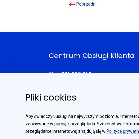
Poprzedni
Centrum Obsługi Klienta
801 310 210
Opłata zgodna z taryfą operatora
+48 81 535 66 55
Pliki cookies
Numer dostępny w kraju, za granicą i z
telefonów komórkowych.
Infolinia czynna od poniedziałku do piątku
Aby świadczyć usługi na najwyższym poziomie, Internetow
od godziny: 8:00 do 17:00 (z wyjątkiem dni
zapisywane w pamięci przeglądarki. Szczegółowe informa
świątecznych)
przeglądarce internetowej znajdują się w
Polityce prywatn