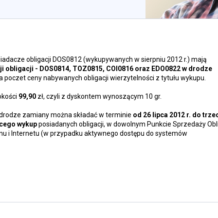
iadacze obligacji DOS0812 (wykupywanych w sierpniu 2012 r.) mają
ji obligacji - DOS0814, TOZ0815, COI0816 oraz EDO0822 w drodze
na poczet ceny nabywanych obligacji wierzytelności z tytułu wykupu.
okości
99,90
zł, czyli z dyskontem wynoszącym 10 gr.
w drodze zamiany można składać w terminie
od 26 lipca 2012 r. do trz
ącego wykup
posiadanych obligacji, w dowolnym Punkcie Sprzedaży Obli
nu i Internetu (w przypadku aktywnego dostępu do systemów