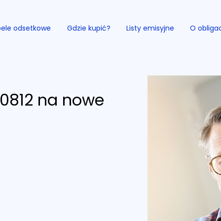
ele odsetkowe
Gdzie kupić?
Listy emisyjne
O obliga
0812 na nowe
Przejdź do serwisu.