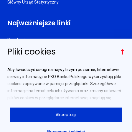
Główny Urząd Statystyczny
Najważniejsze linki
Regulamin
Pliki cookies
Informator obligacyjny
RODO
Polityka prywatności
Aby świadczyć usługi na najwyższym poziomie, Internetowe
Pytania i odpowiedzi
serwisy informacyjne PKO Banku Polskiego wykorzystują pliki
Słownik pojęć
cookies zapisywane w pamięci przeglądarki. Szczegółowe
informacje na temat celu ich używania oraz zmiany ustawień
Punkty sprzedaży
plików cookies w przeglądarce internetowej znajdują się
Kontakt
w
Polityce prywatności
.
Akceptuję
Dalsze korzystanie z serwisu bez zmiany ustawień dotyczących
cookies w przeglądarce oznacza potwierdzenie zapoznania się
z powyższymi informacjami i akceptację plików cookies.
Przypomnij później