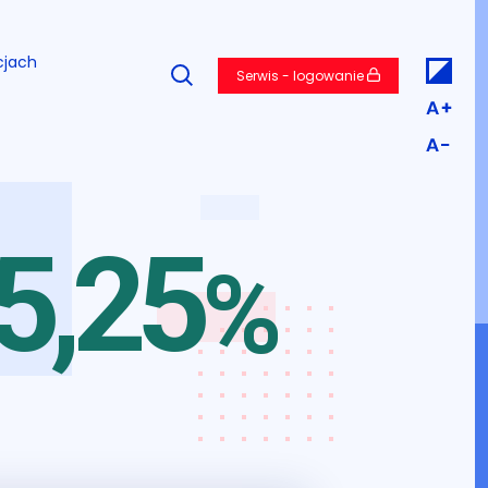
cjach
Serwis - logowanie
5,25
%