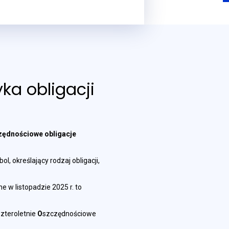
ka obligacji
zędnościowe obligacje
l, określający rodzaj obligacji,
e w listopadzie 2025 r. to
C
zteroletnie
O
szczędnościowe