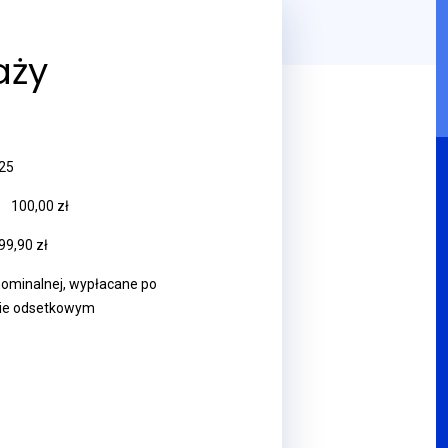
aży
025
:
100,00 zł
99,90 zł
nominalnej, wypłacane po
ie odsetkowym