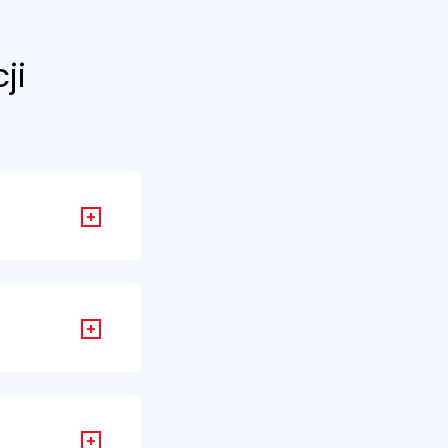
ji
omu inflacji.
ie emisyjnym,
dla 12 miesięcy
zedzającym
ji do ustalania
ligacji
szczędności