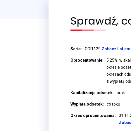
Sprawdź, co
Seria:
COI1129
Zobacz list em
Oprocentowanie:
5,25%, w ska
okresie odse
okresach ods
z wypłatą od
Kapitalizacja odsetek:
brak
Wypłata odsetek:
co roku
Okres oprocentowania:
01.11.
Zobac