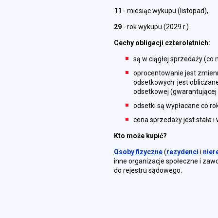
11
- miesiąc wykupu (listopad),
29
- rok wykupu (2029 r.).
Cechy obligacji czteroletnich:
są w ciągłej sprzedaży (co 
oprocentowanie jest zmien
odsetkowych jest obliczane 
odsetkowej (gwarantującej z
odsetki są wypłacane co ro
cena sprzedaży jest stała i 
Kto może kupić?
Osoby fizyczne
(
rezydenci
i
nier
inne organizacje społeczne i zaw
do rejestru sądowego.