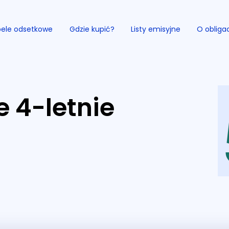
ele odsetkowe
Gdzie kupić?
Listy emisyjne
O obliga
e 4-letnie
Przejdź do serwisu.