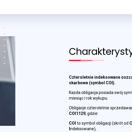
Charakterysty
Czteroletnie indeksowane oszc
skarbowe (symbol
COI
).
Każda obligacja posiada swój symbo
miesiąc i rok wykupu.
Obligacje czteroletnie sprzedawan
COI1129
, gdzie:
COI
to symbol obligacji (skrót od
I
ndeksowane),