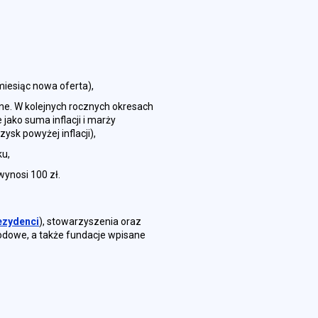
miesiąc nowa oferta),
ne. W kolejnych rocznych okresach
jako suma inflacji i marży
ysk powyżej inflacji),
ku,
wynosi 100 zł.
ezydenci
), stowarzyszenia oraz
odowe, a także fundacje wpisane