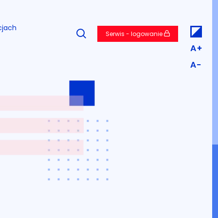
cjach
Serwis - logowanie