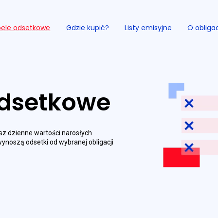
ele odsetkowe
Gdzie kupić?
Listy emisyjne
O obliga
odsetkowe
Przejdź do serwisu.
z dzienne wartości narosłych
 wynoszą odsetki od wybranej obligacji