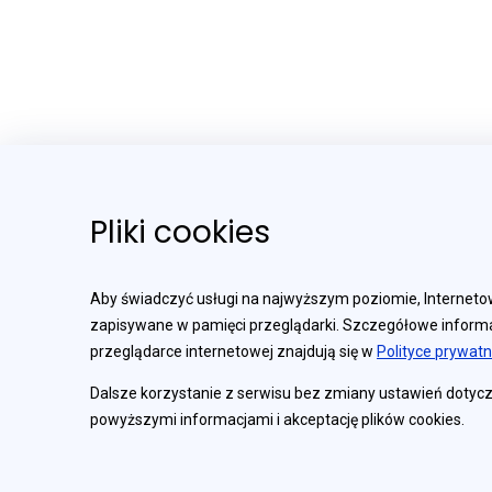
Pliki cookies
Centrum Obsługi Klienta
Aby świadczyć usługi na najwyższym poziomie, Internetow
zapisywane w pamięci przeglądarki. Szczegółowe informa
801 310 210
przeglądarce internetowej znajdują się w
Polityce prywatn
Opłata zgodna z taryfą operatora
Dalsze korzystanie z serwisu bez zmiany ustawień dotyc
+48 81 535 66 55
powyższymi informacjami i akceptację plików cookies.
Numer dostępny w kraju, za granicą i z
telefonów komórkowych.
Infolinia czynna od poniedziałku do piątku