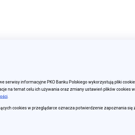
Powiązane strony
Najważn
e serwisy informacyjne PKO Banku Polskiego wykorzystują pliki cooki
cje na temat celu ich używania oraz zmiany ustawień plików cookies w
Ministerstwo Finansów
Regulamin
ości
.
PKO Bank Polski
Informator o
zących cookies w przeglądarce oznacza potwierdzenie zapoznania się 
Biuro Maklerskie PKO Banku
RODO
Polskiego
Polityka pry
Główny Urząd Statystyczny