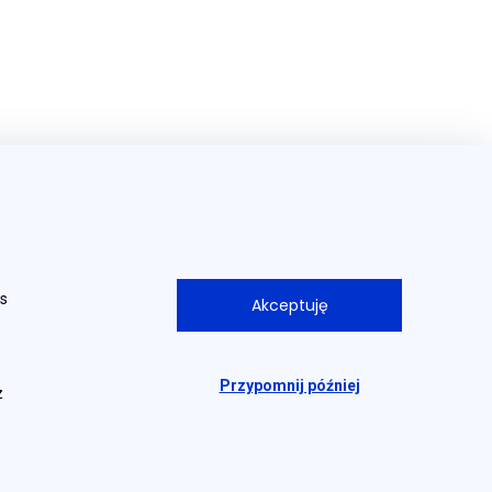
iejsze linki
es
Akceptuję
Pytania i odpowiedzi
bligacyjny
Słownik pojęć
Przypomnij później
z
Punkty sprzedaży
watności
Kontakt