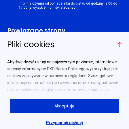
Infolinia czynna od poniedziałku do piątku od godziny: 8:00 do
17:00 (z wyjątkiem dni świątecznych)
Powiązane strony
Pliki cookies
Ministerstwo Finansów
PKO Bank Polski
Aby świadczyć usługi na najwyższym poziomie, Internetowe
Biuro Maklerskie PKO Banku
serwisy informacyjne PKO Banku Polskiego wykorzystują pliki
Polskiego
cookies zapisywane w pamięci przeglądarki. Szczegółowe
Główny Urząd Statystyczny
informacje na temat celu ich używania oraz zmiany ustawień
plików cookies w przeglądarce internetowej znajdują się
Najważniejsze linki
w
Polityce prywatności
.
Akceptuję
Dalsze korzystanie z serwisu bez zmiany ustawień dotyczących
Regulamin
cookies w przeglądarce oznacza potwierdzenie zapoznania się
z powyższymi informacjami i akceptację plików cookies.
Informator obligacyjny
Przypomnij później