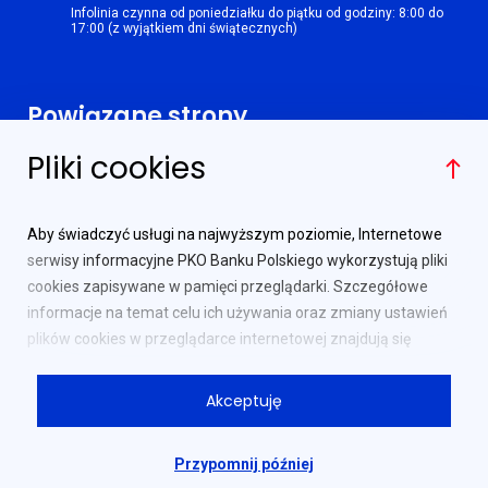
Infolinia czynna od poniedziałku do piątku od godziny: 8:00 do
17:00 (z wyjątkiem dni świątecznych)
Powiązane strony
Pliki cookies
Ministerstwo Finansów
PKO Bank Polski
Aby świadczyć usługi na najwyższym poziomie, Internetowe
Biuro Maklerskie PKO Banku
serwisy informacyjne PKO Banku Polskiego wykorzystują pliki
Polskiego
cookies zapisywane w pamięci przeglądarki. Szczegółowe
Główny Urząd Statystyczny
informacje na temat celu ich używania oraz zmiany ustawień
plików cookies w przeglądarce internetowej znajdują się
Najważniejsze linki
w
Polityce prywatności
.
Akceptuję
Dalsze korzystanie z serwisu bez zmiany ustawień dotyczących
Regulamin
cookies w przeglądarce oznacza potwierdzenie zapoznania się
z powyższymi informacjami i akceptację plików cookies.
Informator obligacyjny
Przypomnij później