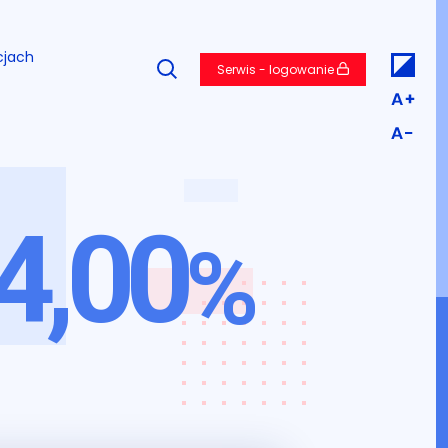
cjach
Serwis - logowanie
4,00
%