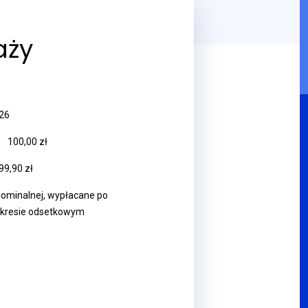
aży
026
:
100,00 zł
99,90 zł
nominalnej, wypłacane po
kresie odsetkowym