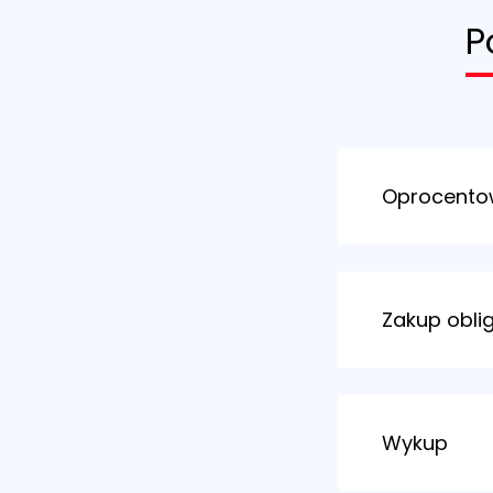
P
Oprocento
Obligacje roczn
W pierwszym mi
W kolejnych mie
Zakup oblig
referencyjna NB
Odsetki są wypł
emisyjnym. Opr
w
oddzia
jest na stronac
w
Punkta
Wykup
za pośre
za pośre