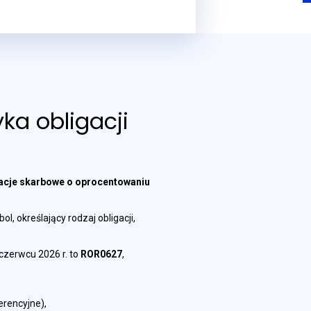
ka obligacji
acje skarbowe o oprocentowaniu
l, określający rodzaj obligacji,
czerwcu 2026 r. to
ROR0627
,
erencyjne),