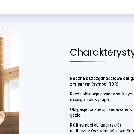
Charakterysty
Roczne oszczędnościowe oblig
zmiennym (symbol ROR).
Każda obligacja posiada swój symbo
miesiąc i rok wykupu.
Obligacje roczne sprzedawane w 
gdzie:
ROR
symbol obligacji (skrót
od
R
oczne
O
szczędnościowe
R
ef