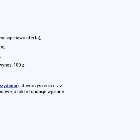
miesiąc nowa oferta);
ne;
;
wynosi 100 zł.
ezydenci
), stowarzyszenia oraz
odowe, a także fundacje wpisane