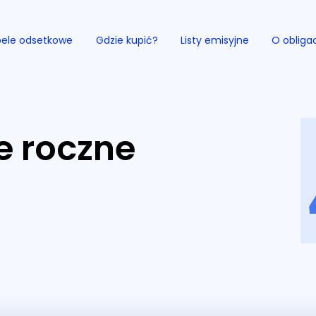
ele odsetkowe
Gdzie kupić?
Listy emisyjne
O obliga
e roczne
Przejdź do serwisu.