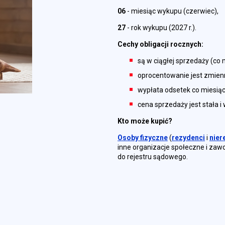
06
- miesiąc wykupu (czerwiec),
27
- rok wykupu (2027 r.).
Cechy obligacji rocznych:
są w ciągłej sprzedaży (co 
oprocentowanie jest zmien
wypłata odsetek co miesiąc
cena sprzedaży jest stała i 
Kto może kupić?
Osoby fizyczne
(
rezydenci
i
nier
inne organizacje społeczne i zaw
do rejestru sądowego.