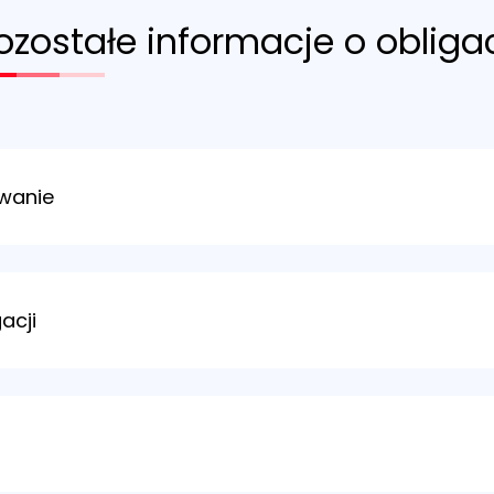
ozostałe informacje o obligac
wanie
e są obligacjami o
zmiennym
oprocentowaniu aktualizowanym co miesi
esięcznym okresie odsetkowym oprocentowanie wynosi 4,00% w skali 
sięcznych okresach wyznaczane jest na podstawie stopy referencyjnej
acji
P + marża).
acane właścicielowi obligacji co miesiąc. Okresy odsetkowe są wskazane
ocentowanie dla drugiego i kolejnych miesięcznych okresów odsetkow
łach PKO Banku Polskiego
w całym kraju,
Znajdź Punkt Sprzedaży Ob
h internetowych
www.obligacjeskarbowe.pl
i
www.gov.pl/finanse/dlug
ch Obsługi Klientów Biura Maklerskiego PKO BP
,
Znajdź Punkt Sprz
dnictwem internetu pod adresem:
www.zakup.obligacjeskarbowe.pl
,
dnictwem telefonu pod numerami:
801 310 210
(opłata zgodna z taryfą