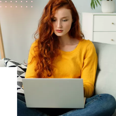
zakupu nowych
zowych przed
ń miesiąca
o dzień wykupu
edaży Obligacji
ligacji
ligacji
edaży Obligacji
.pl
 operatora)
 operatora)
st 100 zł (czyli