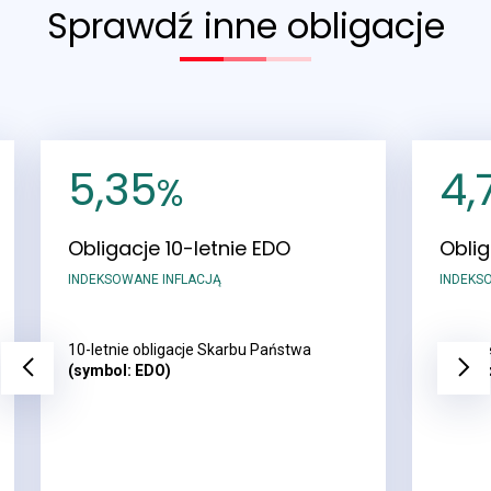
Sprawdź inne obligacje
5,35
4,
%
Obligacje 10-letnie EDO
Oblig
INDEKSOWANE INFLACJĄ
INDEKS
10-letnie obligacje Skarbu Państwa
4-letni
Previous
Next
(symbol: EDO)
(symbo