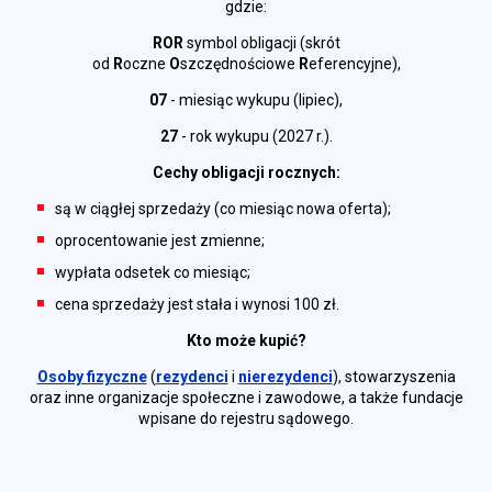
gdzie:
ROR
symbol obligacji (skrót
od
R
oczne
O
szczędnościowe
R
eferencyjne),
07
- miesiąc wykupu (lipiec),
27
- rok wykupu (2027 r.).
Cechy obligacji rocznych:
są w ciągłej sprzedaży (co miesiąc nowa oferta);
oprocentowanie jest zmienne;
wypłata odsetek co miesiąc;
cena sprzedaży jest stała i wynosi 100 zł.
Kto może kupić?
Osoby fizyczne
(
rezydenci
i
nierezydenci
), stowarzyszenia
oraz inne organizacje społeczne i zawodowe, a także fundacje
wpisane do rejestru sądowego.