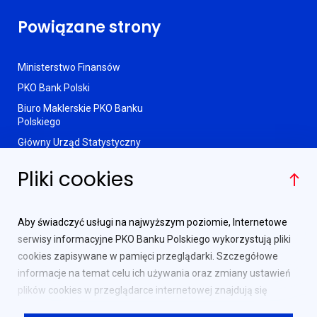
Powiązane strony
Ministerstwo Finansów
PKO Bank Polski
Biuro Maklerskie PKO Banku
Polskiego
Główny Urząd Statystyczny
Pliki cookies
Najważniejsze linki
Aby świadczyć usługi na najwyższym poziomie, Internetowe
Pytania i odpowiedzi
serwisy informacyjne PKO Banku Polskiego wykorzystują pliki
Słownik pojęć
cookies zapisywane w pamięci przeglądarki. Szczegółowe
informacje na temat celu ich używania oraz zmiany ustawień
Punkty sprzedaży
plików cookies w przeglądarce internetowej znajdują się
Kontakt
w
Polityce prywatności
.