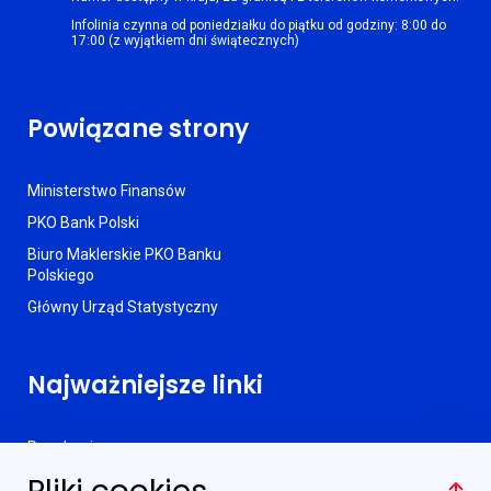
prowadzenie konta IKZE-Obligacje
Infolinia czynna od poniedziałku do piątku od godziny: 8:00 do
17:00 (z wyjątkiem dni świątecznych)
Umowa o prowadzenie konta IKZE - wzór
Powiązane strony
Ministerstwo Finansów
PKO Bank Polski
Biuro Maklerskie PKO Banku
Polskiego
Główny Urząd Statystyczny
Najważniejsze linki
Regulamin
Prospekt informacyjny